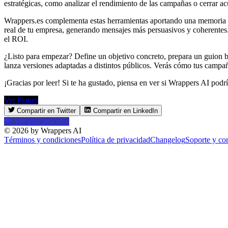
estratégicas, como analizar el rendimiento de las campañas o cerrar 
Wrappers.es complementa estas herramientas aportando una memoria inf
real de tu empresa, generando mensajes más persuasivos y coherentes
el ROI.
¿Listo para empezar? Define un objetivo concreto, prepara un guion br
lanza versiones adaptadas a distintos públicos. Verás cómo tus campañ
¡Gracias por leer! Si te ha gustado, piensa en ver si Wrappers AI podr
Ver Planes
Compartir en Twitter
Compartir en LinkedIn
Ver más artículos
©
2026
by Wrappers AI
Términos y condiciones
Política de privacidad
Changelog
Soporte y co