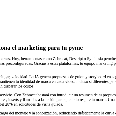
iona el marketing para tu pyme
 marcas. Hoy, herramientas como Zebracat, Descript o Synthesia permit
s preconfiguradas. Gracias a estas plataformas, tu equipo marketing p
 lugar, velocidad. La IA genera propuestas de guion y storyboard en se
es mantienen tu identidad de marca en cada video, incluso si diferentes p
 disparar los costos.
vicio. Con Zebracat bastará con introducir un resumen de tu propuesta 
lores, inserts y llamadas a la acción para que todo respire tu marca. 
el 28% en solicitudes de visita guiada.
ncarga del montaje y la sonorización, reduciendo drásticamente la curva 