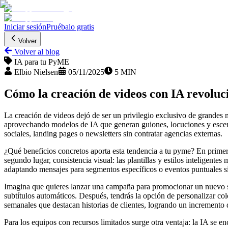
Iniciar sesión
Pruébalo gratis
Volver
Volver al blog
IA para tu PyME
Elbio Nielsen
05/11/2025
5 MIN
Cómo la creación de videos con IA revoluc
La creación de videos dejó de ser un privilegio exclusivo de grandes
aprovechando modelos de IA que generan guiones, locuciones y escena
sociales, landing pages o newsletters sin contratar agencias externas.
¿Qué beneficios concretos aporta esta tendencia a tu pyme? En primer
segundo lugar, consistencia visual: las plantillas y estilos inteligent
adaptando mensajes para segmentos específicos o eventos puntuales sin
Imagina que quieres lanzar una campaña para promocionar un nuevo ser
subtítulos automáticos. Después, tendrás la opción de personalizar co
semanales que destacan historias de clientes, logrando un incremento d
Para los equipos con recursos limitados surge otra ventaja: la IA se e