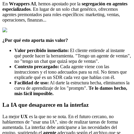
En
Wrappers AI
, hemos apostado por la
segregación en agentes
especializados
. En lugar de un solo chat genérico, ofrecemos
agentes premontados para roles específicos: marketing, ventas,
operaciones, finanzas...
¿Por qué esto aporta más valor?
Valor percibido inmediato:
El cliente entiende al instante
qué puede hacer la herramienta. "Tengo un agente de ventas",
no "tengo un chat que quizá sepa de ventas".
Contexto precargado:
Cada agente viene con las
instrucciones y el tono adecuados para su rol. No tienes que
explicarle qué es un SDR cada vez que hablas con él.
Facilidad de uso:
Al darte la estructura hecha, eliminamos la
curva de aprendizaje de los "prompts".
Te lo damos hecho,
más fácil imposible.
La IA que desaparece en la interfaz
La mejor
UX
es la que no se nota. En el futuro cercano, no
hablaremos de "usar una IA", sino de realizar tareas de forma
aumentada. La interfaz debe anticiparse a las necesidades del
equipo, sugiriendo el
agente
adecuado según el archivo que se